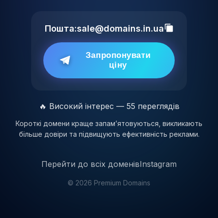
Пошта:
sale@domains.in.ua
Запропонувати
ціну
🔥 Високий інтерес — 55 переглядів
Короткі домени краще запам’ятовуються, викликають
більше довіри та підвищують ефективність реклами.
Перейти до всіх доменів
Instagram
© 2026 Premium Domains